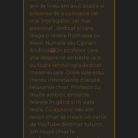
ani de liceu am avut ocazia și
plăcerea de a cunoaște cel
mai înțelegător, cel mai
pasionat , dedicat și care
leaga o relație frumoasa cu
elevii. Numele său Ciprian
Andrica🤗Un profesor care
știe despre ce vorbește, la zi
cu toată tehnologia,dedicat
meseriei sale. Orele sale erau
mereu interesante, plăcute,
relaxante chiar. Profesor cu
multe ambiții, proiecte
mărețe în gând și în viața
reala. Cu ajutorul său am
reușit chiar să cream un canal
de YouTube destinat tuturor,
am reușit chiar la