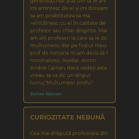
generala,chiar și acum la 18 ani
imi amintesc de el și imi doream
sa am posibilitatea sa ma
reîntâlnesc cu el în calitate de
profesor sau chiar diriginte. Mai
am alți profesori la care sa le zic
multumesc, dar pe fostul meu
prof de romana m-am decis să-l
nominalizez. Așadar, domn
Andrei Ciprian, dacă vedeți asta
vreau sa va zic un singur
lucru,"Mulțumesc profu".
Ștefan Răzvan
CURIOZITATE NEBUNĂ
Cea mai drăguță profesoara din