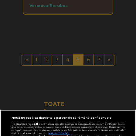
Veronica Boroboc
«
1
2
3
4
5
6
7
»
TOATE
ÎNSCRIERILE
Nouă ne pasă ca datele tale personale să rămână confidențiale
Noi și partenerii noștri
201
stocăm și/sau accesăm informații pe dispozitivul dvs., precum identificatorii cookie
unici pentru prelucrarea datelor cu caracter personal. Puteți accepta sau gestiona alegerile dvs. făcând clic mai
jos sau în orice moment, pe pagina cu politica de confidențialitate. Aceste alegeri vor fi raportate partenerilor
noștri și nu vă vor afecta navigarea.
Mai multe detalii