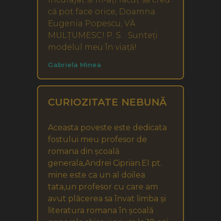
că pot face orice, Doamna
Eugenia Popescu, VĂ
MULȚUMESC! P. S. : Sunteți
modelul meu în viață!
Gabriela Minea
CURIOZITATE NEBUNĂ
Aceasta poveste este dedicata
fostului meu profesor de
romana din școală
generala,Andrei Ciprian.El pt.
mine este ca un al doilea
tata,un profesor cu care am
avut plăcerea sa învat limba și
literatura romana în școală