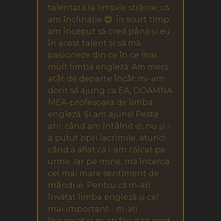
talentată la limbile străine, că
am înclinație 😊. În scurt timp
am început să cred până și eu
în acest talent și să mă
pasioneze din ce în ce mai
mult limba engleză. Am mers
atât de departe încât mi-am
dorit să ajung ca EA, DOAMNA
MEA-profesoara de limba
engleză. Și am ajuns! Peste
ani, când am întâlnit-o, nu și -
a putut opri lacrimile, atunci
când a aflat că i-am călcat pe
urme. Iar pe mine, mă încerca
cel mai mare sentiment de
mândrie. Pentru că m-ați
învățat limba engleză și cel
mai important - m-ați
încurajat si m-ați făcut să cred