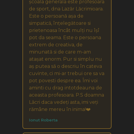
școala generala este profesoara
de sport, dna Lazăr Lăcrimioara.
Este o persoană așa de
simpatică, înțelegătoare si
prietenoasa încât mulți nu îșî
pot da seama. Este o persoana
extrem de creativa, de
minunată si de care m-am
atașat enorm. Pur si simplu nu
aș putea să o descriu în cateva
cuvinte, ci mi-ar trebui ore sa va
pot povesti despre ea. Îmi voi
aminti cu drag intotdeauna de
aceasta profesoara. P.S doamna
Lăcri daca vedeți asta, imi veți
rămâne mereu în inima!❤️
Ionut Roberta