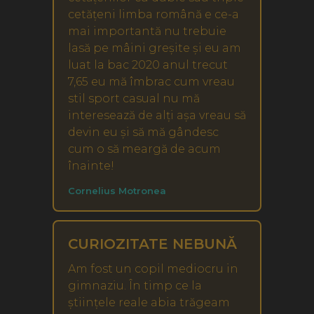
cetățeni limba română e ce-a
mai importantă nu trebuie
lasă pe mâini greșite și eu am
luat la bac 2020 anul trecut
7,65 eu mă îmbrac cum vreau
stil sport casual nu mă
interesează de alți așa vreau să
devin eu și să mă gândesc
cum o să meargă de acum
înainte!
Cornelius Motronea
CURIOZITATE NEBUNĂ
Am fost un copil mediocru in
gimnaziu. În timp ce la
științele reale abia trăgeam