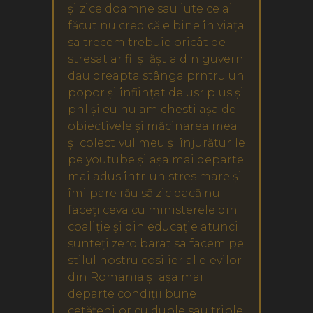
și zice doamne sau iute ce ai
făcut nu cred că e bine în viața
sa trecem trebuie oricât de
stresat ar fii și ăștia din guvern
dau dreapta stânga prntru un
popor și înființat de usr plus și
pnl și eu nu am chesti așa de
obiectivele și măcinarea mea
și colectivul meu și înjurăturile
pe youtube și așa mai departe
mai adus într-un stres mare și
îmi pare rău să zic dacă nu
faceți ceva cu ministerele din
coaliție și din educație atunci
sunteți zero barat sa facem pe
stilul nostru cosilier al elevilor
din Romania și așa mai
departe condiții bune
cetățenilor cu duble sau triple