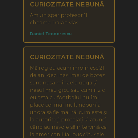
CURIOZITATE NEBUNĂ
Am un sper profesor îl
cheamă Traian vlaș.
Daniel Teodorescu
CURIOZITATE NEBUNĂ
Mă rog eu acum împlinesc 21
de ani deci nași mei de botez
sunt nasa mihaela gaga și
nasul meu gicu sau cum ii zic
eu asta cu footbalul nu îmi
place cel mai mult nebunia
unora să fie mai răi cum este și
la autorități protejați și atunci
când au nevoie să intervină ca
la americanii iai pus cătușele