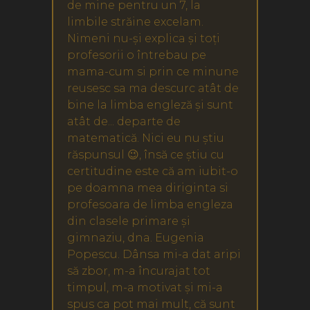
de mine pentru un 7, la
limbile străine excelam.
Nimeni nu-și explica și toți
profesorii o întrebau pe
mama-cum si prin ce minune
reusesc sa ma descurc atât de
bine la limba engleză și sunt
atât de... departe de
matematică. Nici eu nu știu
răspunsul 😉, însă ce știu cu
certitudine este că am iubit-o
pe doamna mea diriginta si
profesoara de limba engleza
din clasele primare și
gimnaziu, dna. Eugenia
Popescu. Dânsa mi-a dat aripi
să zbor, m-a încurajat tot
timpul, m-a motivat și mi-a
spus ca pot mai mult, că sunt