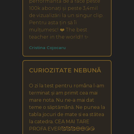
performanta de a face peste
100k abonați și peste 3,4mil
de vizualizări la un singur clip.
Pentru asta țin să îi
mulțumesc! ❤️ The best
teacher in the world!! ✨
Cristina Cojocaru
CURIOZITATE NEBUNĂ
O zi la test pentru româna l-am
terminat și am primit cea mai
mare nota. Nu ne-a mai dat
teme o săptămână. Ne punea la
tabla jocuri de mate si ea stătea
la catedra. CEA MAI TARE
PROFA EVER🥰🥰🥰😍😍😘😘