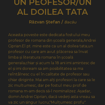
UN PEOFESOR/UN
AL DOILEA TATA
Răzvan Ștefan /
Bacău
Aceasta poveste este dedicata fostului meu
profesor de romana din școală generala,Andrei
Ciprian.El pt. mine este ca un al doilea tata,un
profesor cu care am avut plăcerea sa învat
limba și literatura romana în școală
generala,chiar și acum la 18 ani imi amintesc de
el și imi doream sa am posibilitatea sa ma
reîntâlnesc cu el în calitate de profesor sau
chiar diriginte. Mai am alți profesori la care sa le
zic multumesc, dar pe fostul meu prof de
romana m-am decis să-l nominalizez. Așadar,
domn Andrei Ciprian, dacă vedeți asta vreau sa
va zic un singur lucru,"Mulțumesc profu".