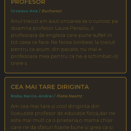
PROFESOR
Grozavu Ana /
Bucharest
Anul trecut am avut onoarea sa o cunosc pe
doamna profesor Laura Persoiu, o
profesoara de engleza care pune suflet in
tot ceea ce face. Ne facea (vorbesc la trecut
pentru ca acum, din pacate, nu mai e
profesoara mea pentru ca ne-a schimbat-o)
orele s
CEA MAI TARE DIRIGINTA
Roibu Narcis-Andrei /
Piatra Neamț
Am cea mai tare și cool diriginta din
liceu,este profesor de educație fizica,dar ne
este mai mult ca o prietena,o mama chiar
care ne da sfaturi foarte bune și grea ca și