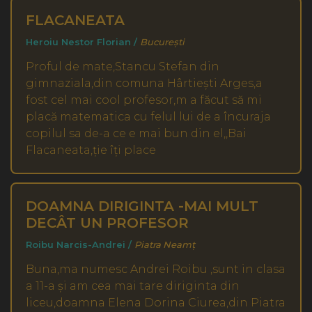
FLACANEATA
Heroiu Nestor Florian /
București
Proful de mate,Stancu Stefan din
gimnaziala,din comuna Hârtiești Arges,a
fost cel mai cool profesor,m a făcut să mi
placă matematica cu felul lui de a încuraja
copilul sa de-a ce e mai bun din el,,Bai
Flacaneata,ție îți place
DOAMNA DIRIGINTA -MAI MULT
DECÂT UN PROFESOR
Roibu Narcis-Andrei /
Piatra Neamț
Buna,ma numesc Andrei Roibu ,sunt in clasa
a 11-a și am cea mai tare diriginta din
liceu,doamna Elena Dorina Ciurea,din Piatra