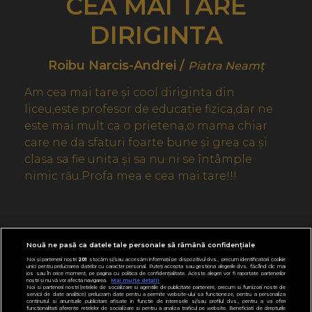
CEA MAI TARE
DIRIGINTA
Roibu Narcis-Andrei /
Piatra Neamț
Am cea mai tare și cool diriginta din
liceu,este profesor de educație fizica,dar ne
este mai mult ca o prietena,o mama chiar
care ne da sfaturi foarte bune și grea ca și
clasa sa fie unita și sa nu ni se întâmple
nimic rău.Profa mea e cea mai tare!!!
Nouă ne pasă ca datele tale personale să rămână confidențiale
Noi și partenerii noștri
201
stocăm și/sau accesăm informații pe dispozitivul dvs., precum identificatorii cookie
unici pentru prelucrarea datelor cu caracter personal. Puteți accepta sau gestiona alegerile dvs. făcând clic mai
jos sau în orice moment, pe pagina cu politica de confidențialitate. Aceste alegeri vor fi raportate partenerilor
noștri și nu vă vor afecta navigarea.
Mai multe detalii
Noi si partenerii nostri (retelele de socializare si agentiile de publicitate partenere, precum si furnizorii nostri de
servicii de date analitice) prelucram date pentru a permite website-ului sa functioneze, pentru a personaliza
continutul si anunturile publicitare afisate in functie de interesele si/sau profilul dvs., pentru a va oferi
functionalitati aferente retelelor de socializare si pentru a analiza traficul pe website. Beneficiati de drepturile