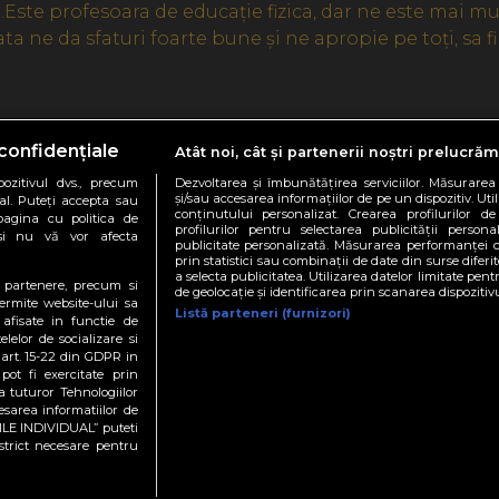
Este profesoara de educație fizica, dar ne este mai mul
a ne da sfaturi foarte bune și ne apropie pe toți, sa fi
confidențiale
Atât noi, cât și partenerii noștri prelucrăm
Share
ozitivul dvs., precum
Dezvoltarea și îmbunătățirea serviciilor. Măsurarea
și/sau accesarea informațiilor de pe un dispozitiv. Uti
al. Puteți accepta sau
conținutului personalizat. Crearea profilurilor de
pagina cu politica de
profilurilor pentru selectarea publicității persona
i și nu vă vor afecta
publicitate personalizată. Măsurarea performanței c
prin statistici sau combinații de date din surse diferi
a selecta publicitatea. Utilizarea datelor limitate pen
te partenere, precum si
© 2021 PROTV
de geolocație și identificarea prin scanarea dispozitivu
ermite website-ului sa
Listă parteneri (furnizori)
 afisate in functie de
elelor de socializare si
 art. 15-22 din GDPR in
pot fi exercitate prin
a tuturor Tehnologiilor
litica de Cookie
Politica de Confidentialitate
Job-uri PRO
esarea informatiilor de
ILE INDIVIDUAL” puteti
strict necesare pentru