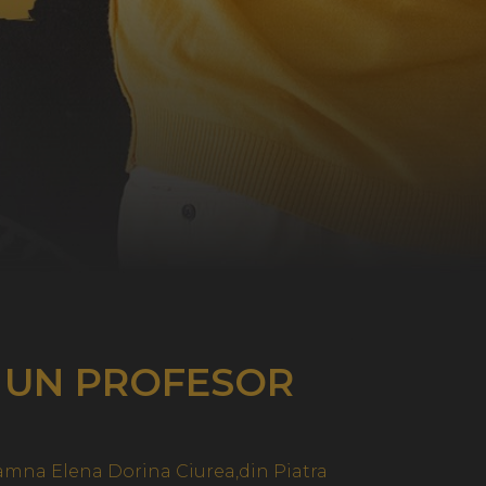
T UN PROFESOR
oamna Elena Dorina Ciurea,din Piatra