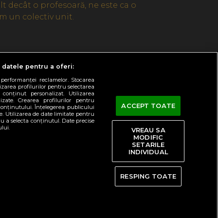
t decât o profesoară, ne este ca o
m un colectiv unit.
 datele pentru a oferi:
 performanței reclamelor. Stocarea
lizarea profilurilor pentru selectarea
 conținut personalizat. Utilizarea
lizate. Crearea profilurilor pentru
ACCEPT TOATE
onținutului. Înțelegerea publicului
te. Utilizarea de date limitate pentru
tru a selecta conținutul. Date precise
lui.
VREAU SA
MODIFIC
SETARILE
INDIVIDUAL
RESPING TOATE
protvplus.ro
voyo.ro
stirileprotv.ro
sport.ro
Feedback
Newsletter