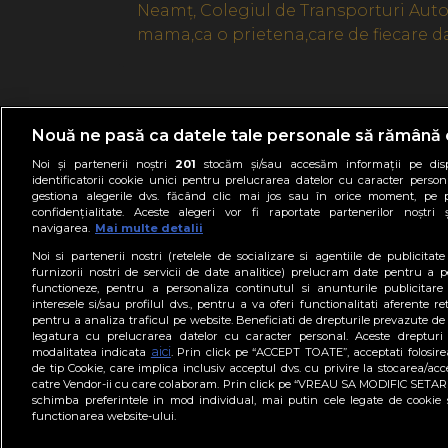
Neamț, Colegiul de Transporturi Auto.
mama,ca o prietena,care de fiecare dat
Nouă ne pasă ca datele tale personale să rămână 
Noi și partenerii noștri
201
stocăm și/sau accesăm informații pe disp
identificatorii cookie unici pentru prelucrarea datelor cu caracter person
gestiona alegerile dvs. făcând clic mai jos sau în orice moment, pe 
confidențialitate. Aceste alegeri vor fi raportate partenerilor noștr
navigarea.
Mai multe detalii
Noi si partenerii nostri (retelele de socializare si agentiile de publicita
furnizorii nostri de servicii de date analitice) prelucram date pentru a p
functioneze, pentru a personaliza continutul si anunturile publicitare
interesele si/sau profilul dvs., pentru a va oferi functionalitati aferente ret
pentru a analiza traficul pe website. Beneficiati de drepturile prevazute de
legatura cu prelucrarea datelor cu caracter personal. Aceste drepturi 
aici
modalitatea indicata
. Prin click pe “ACCEPT TOATE”, acceptati folosire
Contact
Stiri
Po
de tip Cookie, care implica inclusiv acceptul dvs. cu privire la stocarea/acc
catre Vendor-ii cu care colaboram. Prin click pe “VREAU SA MODIFIC SETAR
schimba preferintele in mod individual, mai putin cele legate de cookie 
functionarea website-ului.